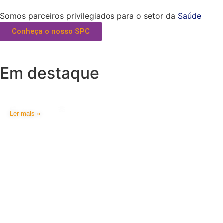
Somos parceiros privilegiados para o setor da
Saúde
Conheça o nosso SPC
Em destaque
1.ª Reunião do Conselho Consultivo da FNS
02/06/2026
Notícias APMFR
Ler mais »